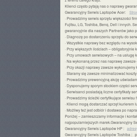
Klienci często pytają nas o naprawy gwara
Gwarancyjny Serwis Laptopów Acer:
Stro
· Prowadzimy serwis sprzętu większości fir
Fujitsu, LG, Toshiba, Benq, Dell i innych.
gwarancyjnie dla naszych Partnerów jako 
· Diagnozę po dostarczeniu sprzętu do ser
· Wszystkie naprawy bez względu na wysoko
· Przy większych ilościach – obligatoryjnie
· Przy umowach serwisowych – na usługę k
· Na wykonaną przez nas naprawę zawsze 
· Przy okazji naprawy zawsze wykonujemy 
· Staramy się zawsze minimalizować koszty
· Prowadzimy prewencyjną akcję uświadami
· Dysponujemy sporym stockiem części ser
· Serwisanci posiadają liczne certyfikaty s
· Prowadzimy ścieżki certyfikujące serwisu 
· Klienci mogą dostarczać sprzęt kurierem l
· Możliwy też jest odbiór i dostawa po na
Poniżej – zamieszczamy informacje i kont
najpopularniejszych marek.Gwarancyjny 
Gwarancyjny Serwis Laptopów HP :
adresy
Gwarancyjny Serwis Laptopów Toshiba : 