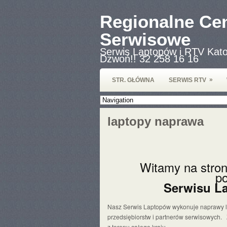
Regionalne Ce
Serwisowe
Serwis Laptopów i RTV Kato
Dzwoń!! 32 258 16 16
»
STR. GŁÓWNA
SERWIS RTV
laptopy naprawa
Witamy na stro
p
Serwisu L
Nasz Serwis Laptopów wykonuje naprawy lap
przedsiębiorstw i partnerów serwisowych. Z 
z terenu całego kraju.