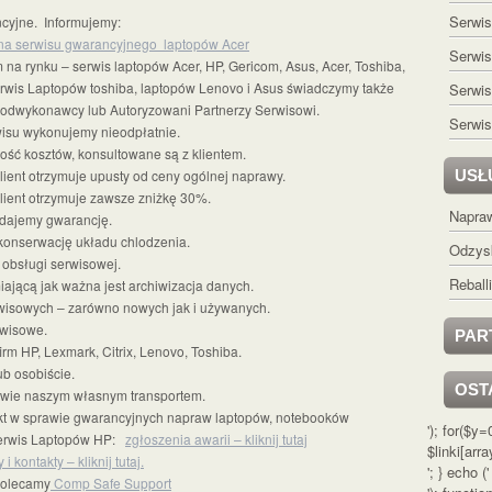
Serwi
ncyjne. Informujemy:
na serwisu gwarancyjnego laptopów Acer
Serwi
m na rynku – serwis laptopów Acer, HP, Gericom, Asus, Acer, Toshiba,
 Serwis Laptopów toshiba, laptopów Lenovo i Asus świadczymy także
Serwi
podwykonawcy lub Autoryzowani Partnerzy Serwisowi.
Serwis
wisu wykonujemy nieodpłatnie.
ść kosztów, konsultowane są z klientem.
 klient otrzymuje upusty od ceny ogólnej naprawy.
USŁ
lient otrzymuje zawsze zniżkę 30%.
Napraw
dajemy gwarancję.
konserwację układu chlodzenia.
Odzys
 obsługi serwisowej.
Rebal
ającą jak ważna jest archiwizacja danych.
wisowych – zarówno nowych jak i używanych.
erwisowe.
PAR
firm HP, Lexmark, Citrix, Lenovo, Toshiba.
ub osobiście.
OST
prawie naszym własnym transportem.
akt w sprawie gwarancyjnych napraw laptopów, notebooków
'); for($y
Serwis Laptopów HP:
zgłoszenia awarii – kliknij tutaj
$linki[arra
 i kontakty – kliknij tutaj.
'; } echo ('
polecamy
Comp Safe Support