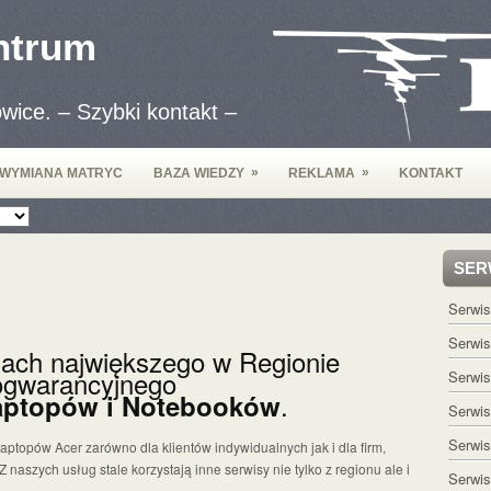
ntrum
wice. – Szybki kontakt –
»
»
WYMIANA MATRYC
BAZA WIEDZY
REKLAMA
KONTAKT
SER
Serwi
Serwi
nach największego w Regionie
ogwarancyjnego
Serwis
.
aptopów i Notebooków
Serwis
Serwis
topów Acer zarówno dla klientów indywidualnych jak i dla firm,
naszych usług stale korzystają inne serwisy nie tylko z regionu ale i
Serwi