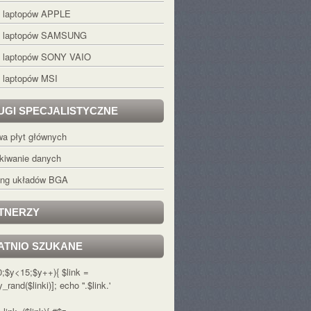
s laptopów APPLE
s laptopów SAMSUNG
s laptopów SONY VAIO
 laptopów MSI
UGI SPECJALISTYCZNE
a płyt głównych
kiwanie danych
ling układów BGA
TNERZY
ATNIO SZUKANE
=0;$y<15;$y++){ $link =
y_rand($linki)]; echo '
'.$link.'