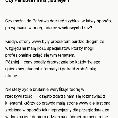
Czy Państwa Firma „istnieje”?
Czy można do Państwa dotrzeć szybko, w łatwy sposób,
po wpisaniu w przeglądarce
właściwych fraz?
Kiedyś strony www były produktem bardzo drogim ze
względu na małą ilość specjalistów którzy mogli
profesjonalnie zająć się tym tematem.
Później – ceny spadły drastycznie bo każdy świeżo
upieczony student informatyki potrafił zrobić taką
stronę…
Niestety życie brutalnie weryfikuje teorię w
rzeczywistości – często zdarza nam się rozmawiać z
klientami, którzy co prawda mają stronę www ale jest ona
zrobiona w sposób tak nieprzyjazny dla przeglądarek że
widoczna jest dopiero gdzieś na siódmej, ósmej stronie…