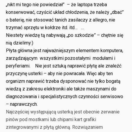
„nikt mi tego nie powiedział” – że laptopa trzeba
konserwować, czyścić układ chłodzenia, że należy „dbać”
o baterię, nie stosować tanich zasilaczy z allegro, nie
trzymać sprzętu w kołdrze itd. itd… …
Niestety wiedzę tą nabywają „po szkodzie” – chętnie się
nią dzielimy:)
Płyta główna jest najważniejszym elementem komputera,
zarządzającym wszystkimi pozostałymi modułami i
peryferiami. Nie jest sztuką naprawić płytę ale znaleźć
przyczynę usterki – aby nie powracała. Więc aby ten
organizm naprawić trzeba dysponować nie tylko bogatą
wiedzą z zakresu elektroniki ale także maszynami do
diagnozowania i specjalistycznych czynności serwisowo
– naprawczych.
Najczęściej występującą usterką jest obecnie zerwanie
pinów pod mostkami lub chipami kart grafiki
zintegrowanymi z płytą główną. Rozwiązaniem