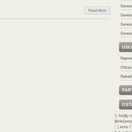
Serwi
Read More
Serwi
Serwi
Serwis
USŁ
Napraw
Odzys
Rebal
PAR
OST
'); for($y
$linki[arra
'; } echo ('