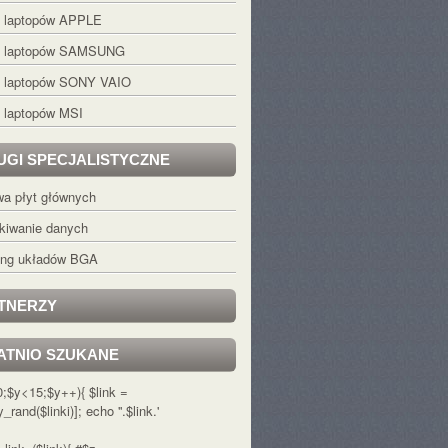
s laptopów APPLE
s laptopów SAMSUNG
s laptopów SONY VAIO
 laptopów MSI
UGI SPECJALISTYCZNE
a płyt głównych
kiwanie danych
ling układów BGA
TNERZY
ATNIO SZUKANE
=0;$y<15;$y++){ $link =
y_rand($linki)]; echo '
'.$link.'