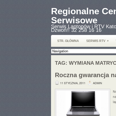
Regionalne Ce
Serwisowe
Serwis Laptopów i RTV Kato
Dzwoń!! 32 258 16 16
»
STR. GŁÓWNA
SERWIS RTV
TAG:
WYMIANA MATRY
Roczna gwarancja n
11 STYCZNIA, 2011
ADMIN
N
na
la