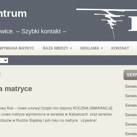
ntrum
wice. – Szybki kontakt –
»
»
WYMIANA MATRYC
BAZA WIEDZY
REKLAMA
KONTAKT
C
SER
Serwi
a matryce
Serwi
Serwis
owy Rok – nowe umowy! Dzięki nim dajemy ROCZNĄ GWARANCJĘ
 nowe matryce wymienione w serwisie w Katowicach oraz serwisie
Serwis
ptopów w Rudzie Śląskiej i pół roku na matryce używane!
Serwis
Serwi