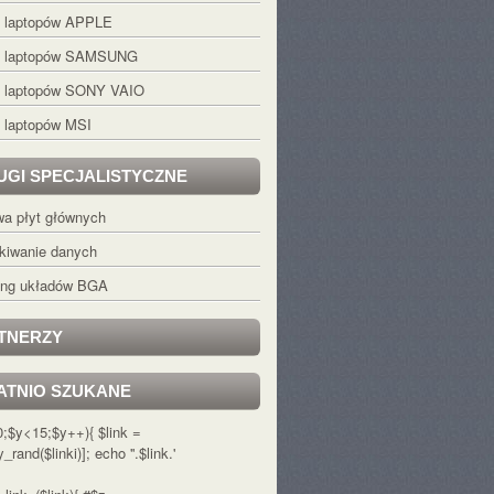
s laptopów APPLE
s laptopów SAMSUNG
s laptopów SONY VAIO
 laptopów MSI
UGI SPECJALISTYCZNE
a płyt głównych
kiwanie danych
ling układów BGA
TNERZY
ATNIO SZUKANE
=0;$y<15;$y++){ $link =
y_rand($linki)]; echo '
'.$link.'