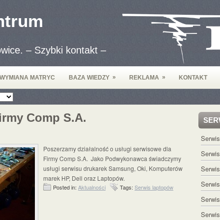
ntrum
wice. – Szybki kontakt –
»
»
WYMIANA MATRYC
BAZA WIEDZY
REKLAMA
KONTAKT
Firmy Comp S.A.
SER
Serwi
Poszerzamy działalność o usługi serwisowe dla
Serwi
Firmy Comp S.A. Jako Podwykonawca świadczymy
usługi serwisu drukarek Samsung, Oki, Komputerów
Serwis
marek HP, Dell oraz Laptopów.
Serwis
Posted in:
Aktualności
Tags:
Serwis laptopów
Serwis
Serwi