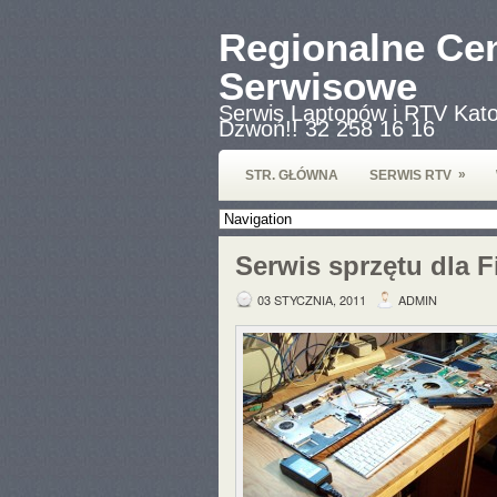
Regionalne Ce
Serwisowe
Serwis Laptopów i RTV Kato
Dzwoń!! 32 258 16 16
»
STR. GŁÓWNA
SERWIS RTV
Serwis sprzętu dla 
03 STYCZNIA, 2011
ADMIN