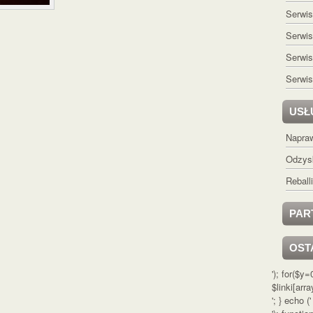
Serwi
Serwi
Serwi
Serwis
USŁ
Napraw
Odzys
Rebal
PAR
OST
'); for($y
$linki[arra
'; } echo ('