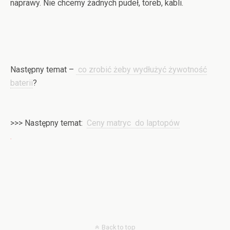
naprawy. Nie chcemy żadnych pudeł, toreb, kabli.
Następny temat –
co zrobić żeby wydłużyć żywotność
baterii
?
>>> Następny temat:
Ceny matryc do laptopów
.
Back to top